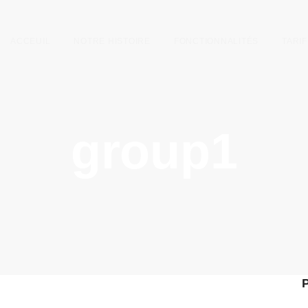
ACCEUIL
NOTRE HISTOIRE
FONCTIONNALITÉS
TARIF
group1
P