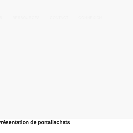
S
RESSOURCES
CONTACT
CONNEXION
résentation de portailachats